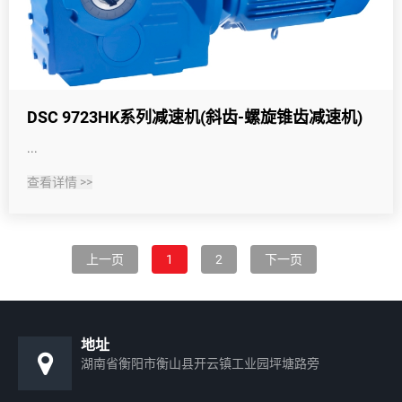
DSC 9723HK系列减速机(斜齿-螺旋锥齿减速机)
​...
查看详情 >>
上一页
1
2
下一页
地址
湖南省衡阳市衡山县开云镇工业园坪塘路旁