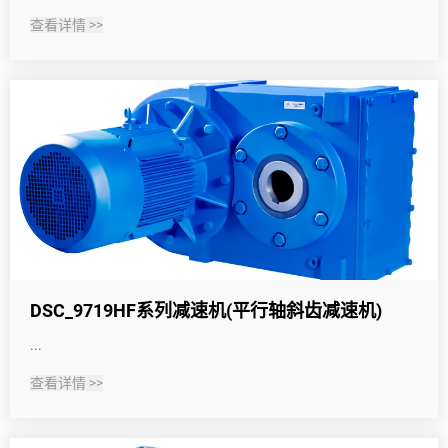
查看详情 >>
DSC_9719HF系列减速机(平行轴斜齿减速机)
​...
查看详情 >>