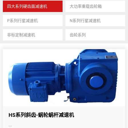
四大系列硬齿面减速机
大功率重载齿轮箱
P系列行星减速机
N系列行星减速机
非标定制减速机
齿轮系列
HS系列斜齿-蜗轮蜗杆减速机
​...