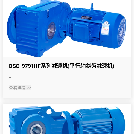
DSC_9791HF系列减速机(平行轴斜齿减速机)
​...
查看详情 >>