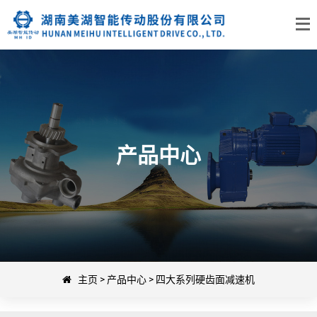
产品中心
主页
>
产品中心
>
四大系列硬齿面减速机